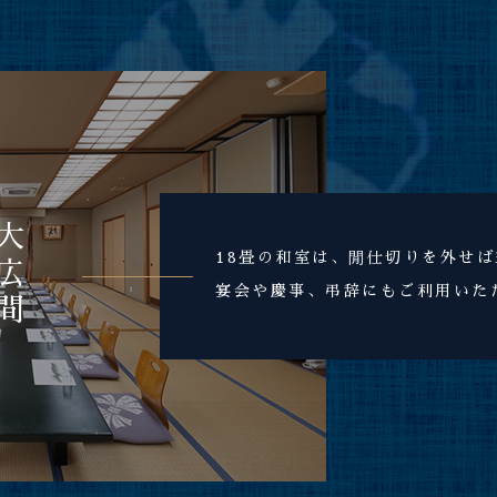
大広間
18畳の和室は、閒仕切りを外せば
宴会や慶事、弔辞にもご利用いた